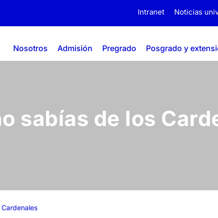
Intranet
Noticias univ
Nosotros
Admisión
Pregrado
Posgrado y extens
o sabías de los Card
s Cardenales