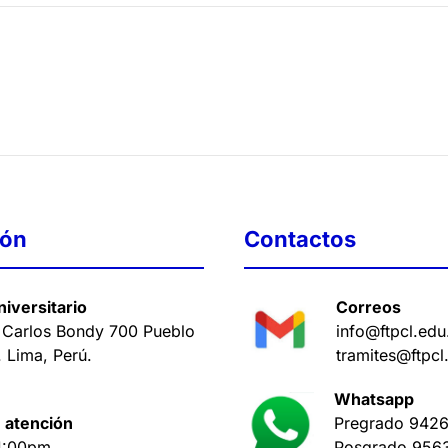
ión
Contactos
iversitario
Correos
 Carlos Bondy 700 Pueblo
info@ftpcl.edu
. Lima, Perú
.
tramites@ftpcl
Whatsapp
 atención
Pregrado
9426
1:00pm
Posgrado
956