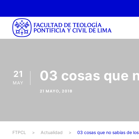
03 cosas que n
21
MAY
21 MAYO, 2018
FTPCL
>
Actualidad
>
03 cosas que no sabías de lo