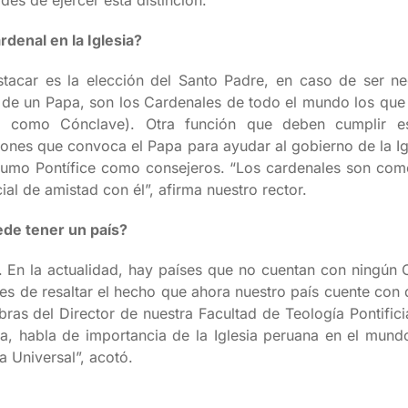
es de ejercer esta distinción.
rdenal en la Iglesia?
tacar es la elección del Santo Padre, en caso de ser ne
ón de un Papa, son los Cardenales de todo el mundo los que
 como Cónclave). Otra función que deben cumplir es
iones que convoca el Papa para ayudar al gobierno de la Igl
 Sumo Pontífice como consejeros. “Los cardenales son com
ial de amistad con él”, afirma nuestro rector.
de tener un país?
 En la actualidad, hay países que no cuentan con ningún 
s de resaltar el hecho que ahora nuestro país cuente con d
ras del Director de nuestra Facultad de Teología Pontifici
, habla de importancia de la Iglesia peruana en el mundo
a Universal”, acotó.