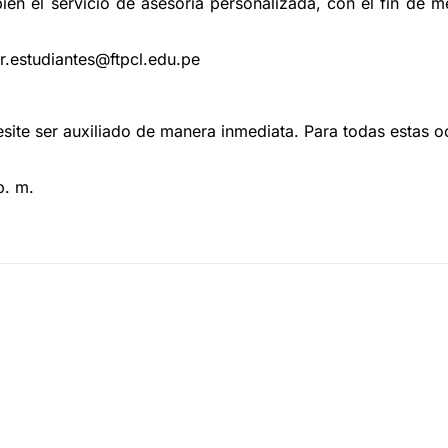
mbién el servicio de asesoría personalizada, con el fin de
r.estudiantes@ftpcl.edu.pe
site ser auxiliado de manera inmediata. Para todas estas o
p. m.