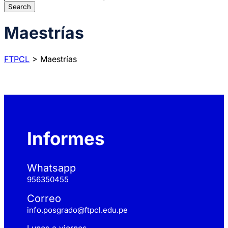
Maestrías
FTPCL
>
Maestrías
Informes
Whatsapp
956350455
Correo
info.posgrado@ftpcl.edu.pe
Lunes a viernes