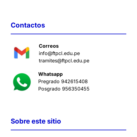
Contactos
Correos
info@ftpcl.edu.pe
tramites@ftpcl.edu.pe
Whatsapp
Pregrado
942615408
Posgrado
956350455
Sobre este sitio