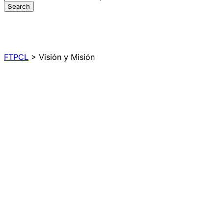
Visión y Misión
FTPCL
>
Visión y Misión
Visión
Liderar los estudios universitarios de Teología y
Educación mediante una enseñanza académica basada
en los principios humanistas y acorde a las exigencias