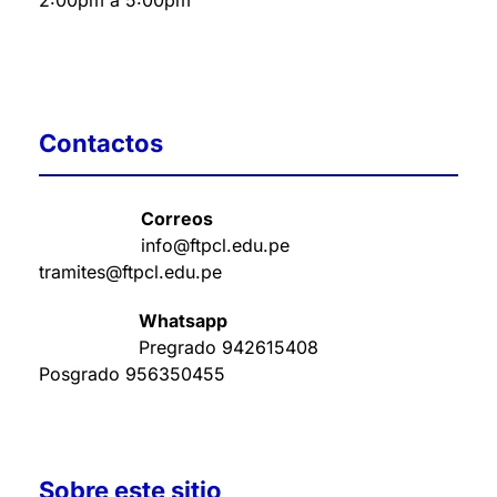
2:00pm a 5:00pm
Contactos
Correos
info@ftpcl.edu.pe
tramites@ftpcl.edu.pe
Whatsapp
Pregrado
942615408
Posgrado
956350455
Sobre este sitio