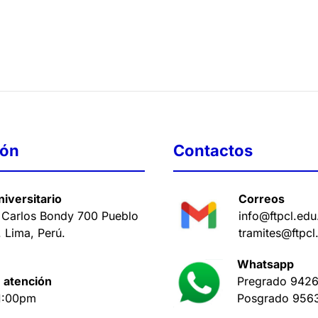
ión
Contactos
iversitario
Correos
 Carlos Bondy 700 Pueblo
info@ftpcl.edu
. Lima, Perú
.
tramites@ftpcl
Whatsapp
 atención
Pregrado
9426
1:00pm
Posgrado
956