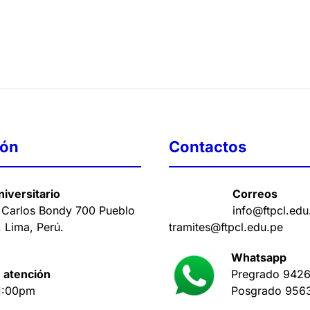
ión
Contactos
iversitario
Correos
 Carlos Bondy 700 Pueblo
info@ftpcl.edu
. Lima, Perú
.
tramites@ftpcl.edu.pe
Whatsapp
 atención
Pregrado
9426
1:00pm
Posgrado
956