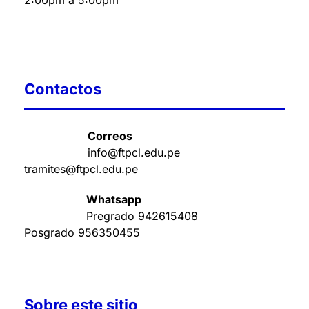
2:00pm a 5:00pm
Contactos
Correos
info@ftpcl.edu.pe
tramites@ftpcl.edu.pe
Whatsapp
Pregrado
942615408
Posgrado
956350455
Sobre este sitio