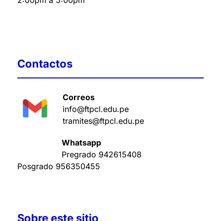
2:00pm a 5:00pm
Contactos
Correos
info@ftpcl.edu.pe
tramites@ftpcl.edu.pe
Whatsapp
Pregrado
942615408
Posgrado
956350455
Sobre este sitio