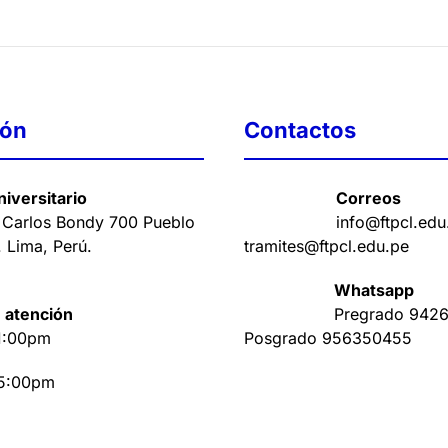
ión
Contactos
iversitario
Correos
 Carlos Bondy 700 Pueblo
info@ftpcl.edu
. Lima, Perú
.
tramites@ftpcl.edu.pe
Whatsapp
 atención
Pregrado
9426
1:00pm
Posgrado
956350455
 5:00pm