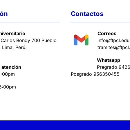
ión
Contactos
iversitario
Correos
 Carlos Bondy 700 Pueblo
info@ftpcl.edu
. Lima, Perú
.
tramites@ftpcl
Whatsapp
 atención
Pregrado
9426
1:00pm
Posgrado
956350455
 5:00pm