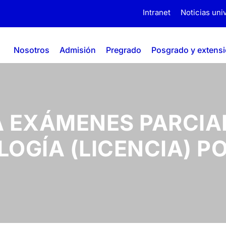
Intranet
Noticias univ
Nosotros
Admisión
Pregrado
Posgrado y extens
EXÁMENES PARCIAL
OGÍA (LICENCIA) PO