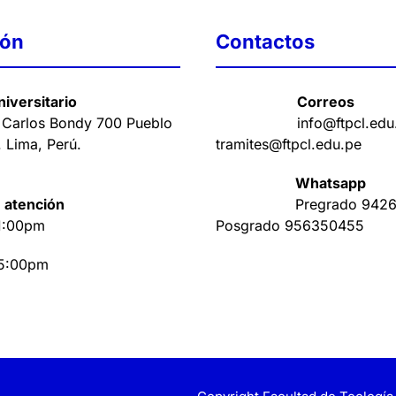
ión
Contactos
iversitario
Correos
 Carlos Bondy 700 Pueblo
info@ftpcl.edu
. Lima, Perú
.
tramites@ftpcl.edu.pe
Whatsapp
 atención
Pregrado
9426
1:00pm
Posgrado
956350455
 5:00pm