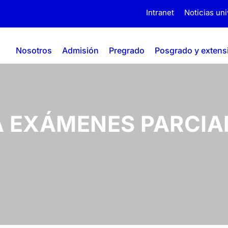
Intranet
Noticias uni
Nosotros
Admisión
Pregrado
Posgrado y extens
EXÁMENES PARCIAL