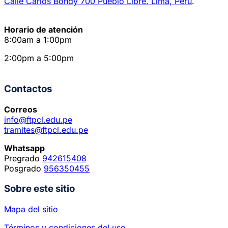
Calle Carlos Bondy 700 Pueblo Libre. Lima, Perú
.
Horario de atención
8:00am a 1:00pm
2:00pm a 5:00pm
Contactos
Correos
info@ftpcl.edu.pe
tramites@ftpcl.edu.pe
Whatsapp
Pregrado
942615408
Posgrado
956350455
Sobre este sitio
Mapa del sitio
Términos y condiciones del uso