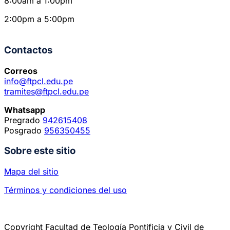
8:00am a 1:00pm
2:00pm a 5:00pm
Contactos
Correos
info@ftpcl.edu.pe
tramites@ftpcl.edu.pe
Whatsapp
Pregrado
942615408
Posgrado
956350455
Sobre este sitio
Mapa del sitio
Términos y condiciones del uso
Copyright Facultad de Teología Pontificia y Civil de