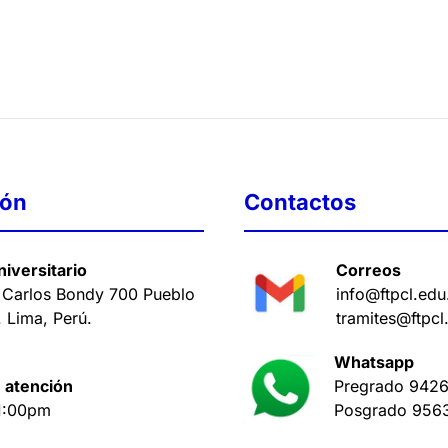
ión
Contactos
iversitario
Correos
 Carlos Bondy 700 Pueblo
info@ftpcl.edu
. Lima, Perú
.
tramites@ftpcl
Whatsapp
 atención
Pregrado
9426
1:00pm
Posgrado
956