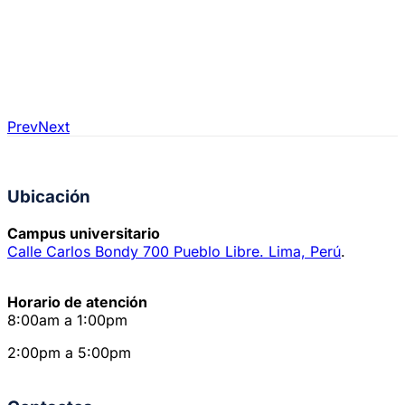
Obispos.
Dr. Gustavo Sánchez Rojas, primer teólogo peruano
doctorado en nuestra Institución y profesor ordinario de
la misma nombrado Miembro de la Comisión Teológica
Internacional (2014)
Prev
Next
Ubicación
Campus universitario
Calle Carlos Bondy 700 Pueblo Libre. Lima, Perú
.
Horario de atención
8:00am a 1:00pm
2:00pm a 5:00pm