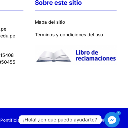
Sobre este sitio
Mapa del sitio
.pe
Términos y condiciones del uso
.edu.pe
15408
350455
1
¡Hola! ¿en que puedo ayudarte?
Pontificia y Civil de Lima. Todos los derechos reservados