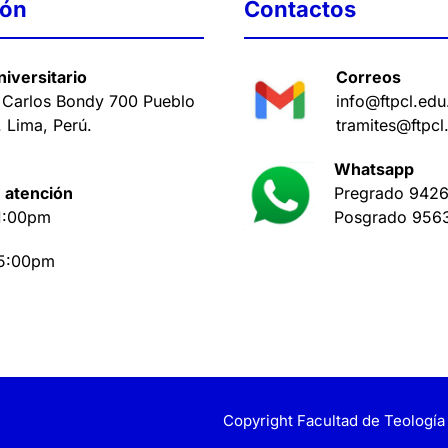
ión
Contactos
iversitario
Correos
 Carlos Bondy 700 Pueblo
info@ftpcl.edu
. Lima, Perú
.
tramites@ftpcl
Whatsapp
 atención
Pregrado
9426
1:00pm
Posgrado
956
 5:00pm
Copyright Facultad de Teología 