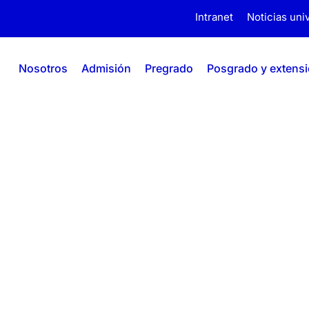
Intranet
Noticias univ
Nosotros
Admisión
Pregrado
Posgrado y extens
ús Acero Alvarin