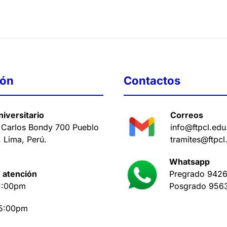
ión
Contactos
iversitario
Correos
 Carlos Bondy 700 Pueblo
info@ftpcl.edu
. Lima, Perú
.
tramites@ftpcl
Whatsapp
 atención
Pregrado
9426
1:00pm
Posgrado
956
 5:00pm