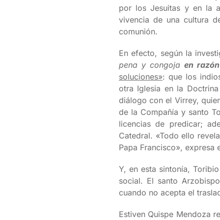
por los Jesuitas y en la a
vivencia de una cultura d
comunión.
En efecto, según la invest
pena y congoja
en razón
soluciones»
: que los indi
otra Iglesia en la Doctrin
diálogo con el Virrey, qui
de la Compañía y santo Tor
licencias de predicar; 
Catedral. «Todo ello revela
Papa Francisco», expresa e
Y, en esta sintonía, Torib
social. El santo Arzobisp
cuando no acepta el traslad
Estiven Quispe Mendoza reci