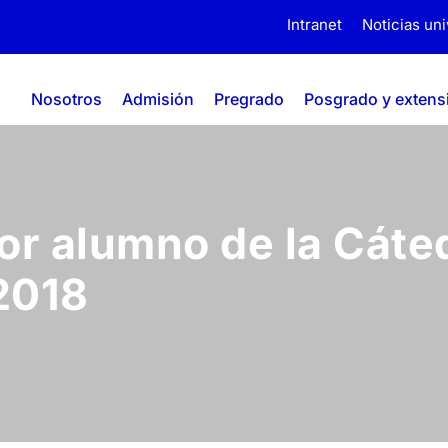
Intranet
Noticias uni
Nosotros
Admisión
Pregrado
Posgrado y extens
or alumno de la Cáte
2018