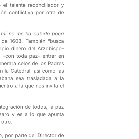
 el talante reconciliador y
ón conflictiva por otra de
 mí no me ha cabido poca
il de 1603. También “busca
ropio dinero del Arzobispo-
ca –con toda paz- entrar en
enerará celos de los Padres
n la Catedral, así como las
bana sea trasladada a la
entro a la que nos invita el
ntegración de todos, la paz
ázaro y es a lo que apunta
 otro.
o, por parte del Director de