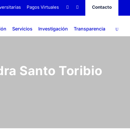
versitarias
Pagos Virtuales
Contacto
ión
Servicios
Investigación
Transparencia
dra Santo Toribio