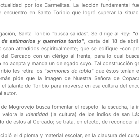
ctualidad por los Carmelitas. La lección fundamental fue
e encuentro en Santo Toribio que logró superar la situaci
igación, Santa Toribio “busca
salidas
”. Se dirige al Rey: “
a
 de estimarlos y quererlos tanto”
, carta del 18 de abr
os sean atendidos espiritualmente; que se edifique -con p
a del Cercado con un clérigo al frente, para lo cual bus
en no acepta y manda un delegado suyo. Tal construcción g
ibio les retira los
“sermones de tabla”
que éstos tenían e
además pide que la imagen de Nuestra Señora de Copaca
 el talante de Toribio para moverse en esa cultura del encu
l autor.
io de Mogrovejo busca fomentar el respeto, la escucha, la i
o valora la
identidad
(la cultura) de los indios de san L
o de estos al Cercado; se trata, en efecto, de reconocer al
bió el diploma y material escolar, en la clausura del curs