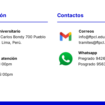
ión
Contactos
iversitario
Correos
 Carlos Bondy 700 Pueblo
info@ftpcl.edu
. Lima, Perú
.
tramites@ftpcl
Whatsapp
 atención
Pregrado
9426
1:00pm
Posgrado
956
 5:00pm