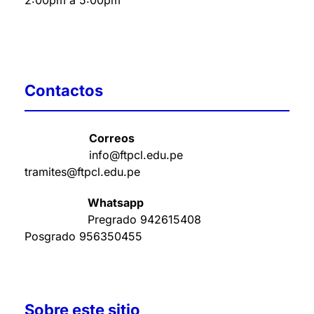
2:00pm a 5:00pm
Contactos
Correos
info@ftpcl.edu.pe
tramites@ftpcl.edu.pe
Whatsapp
Pregrado
942615408
Posgrado
956350455
Sobre este sitio