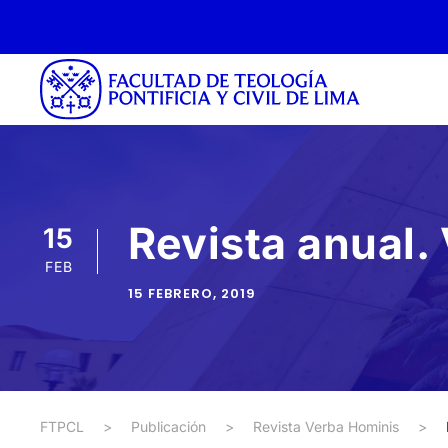
Revista anual.
15
FEB
15 FEBRERO, 2019
FTPCL
>
Publicación
>
Revista Verba Hominis
>