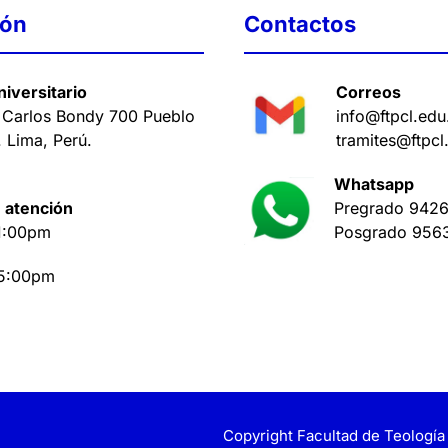
ión
Contactos
iversitario
Correos
 Carlos Bondy 700 Pueblo
info@ftpcl.edu
. Lima, Perú
.
tramites@ftpcl
Whatsapp
 atención
Pregrado
9426
1:00pm
Posgrado
956
 5:00pm
Copyright Facultad de Teología 