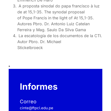
Emmerich De Haro
A proposta sinodal do papa francisco à luz
de at 15,1-35. The synodal proposal
of Pope Francis in the light of At 15,1-35.
Autores Pbro. Dr. Antonio Luiz Catelan
Ferreira y Mag. Saulo Da Silva Gama
La escatología de los documentos de la CTI.
Autor Pbro. Dr. Michael
Stickelbroeck
Informes
Correo
cinte@ftpcl.edu.pe