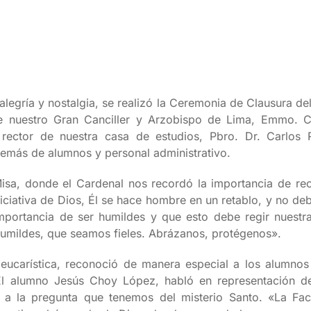
 alegría y nostalgia, se realizó la Ceremonia de Clausura 
de nuestro Gran Canciller y Arzobispo de Lima, Emmo. Ca
ector de nuestra casa de estudios, Pbro. Dr. Carlos 
emás de alumnos y personal administrativo.
Misa, donde el Cardenal nos recordó la importancia de re
niciativa de Dios, Él se hace hombre en un retablo, y no de
portancia de ser humildes y que esto debe regir nuestr
umildes, que seamos fieles. Abrázanos, protégenos».
n eucarística, reconoció de manera especial a los alumno
l alumno Jesús Choy López, habló en representación de
 a la pregunta que tenemos del misterio Santo. «La Fac