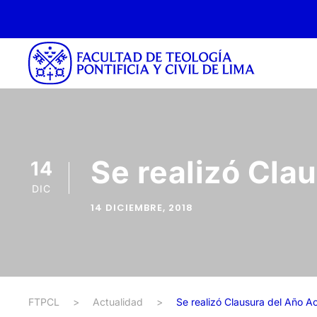
Se realizó Cla
14
DIC
14 DICIEMBRE, 2018
FTPCL
>
Actualidad
>
Se realizó Clausura del Año 