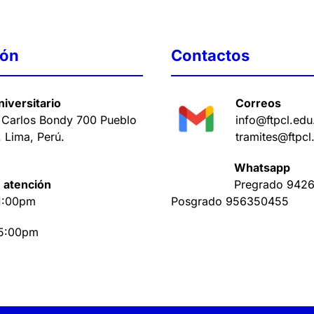
ión
Contactos
iversitario
Correos
 Carlos Bondy 700 Pueblo
info@ftpcl.edu
. Lima, Perú
.
tramites@ftpcl
Whatsapp
 atención
Pregrado
9426
1:00pm
Posgrado
956350455
 5:00pm