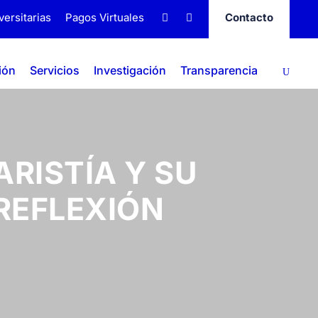
versitarias
Pagos Virtuales
Contacto
ión
Servicios
Investigación
Transparencia
ARISTÍA Y SU
REFLEXIÓN
R