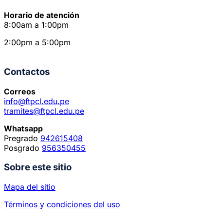
Horario de atención
8:00am a 1:00pm
2:00pm a 5:00pm
Contactos
Correos
info@ftpcl.edu.pe
tramites@ftpcl.edu.pe
Whatsapp
Pregrado
942615408
Posgrado
956350455
Sobre este sitio
Mapa del sitio
Términos y condiciones del uso