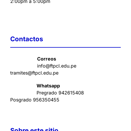
2:00pm a 5:00pm
Contactos
Correos
info@ftpcl.edu.pe
tramites@ftpcl.edu.pe
Whatsapp
Pregrado
942615408
Posgrado
956350455
Sobre este sitio