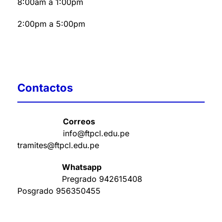
8:00am a 1:00pm
2:00pm a 5:00pm
Contactos
Correos
info@ftpcl.edu.pe
tramites@ftpcl.edu.pe
Whatsapp
Pregrado
942615408
Posgrado
956350455