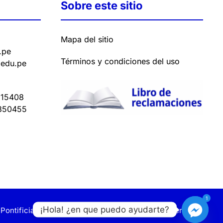
Sobre este sitio
Mapa del sitio
.pe
Términos y condiciones del uso
.edu.pe
15408
350455
1
¡Hola! ¿en que puedo ayudarte?
Pontificia y Civil de Lima. Todos los derechos reservados