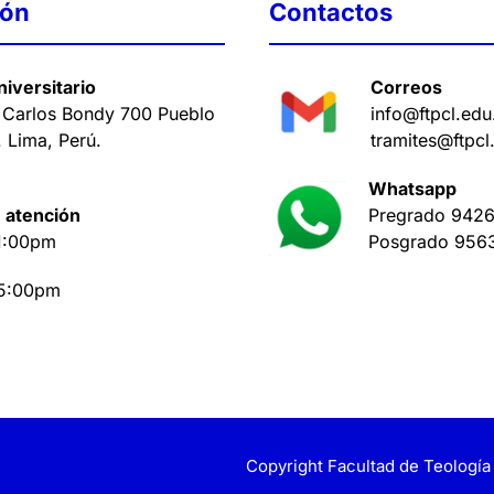
ión
Contactos
iversitario
Correos
 Carlos Bondy 700 Pueblo
info@ftpcl.edu
. Lima, Perú
.
tramites@ftpcl
Whatsapp
 atención
Pregrado
9426
1:00pm
Posgrado
956
 5:00pm
Copyright Facultad de Teología 