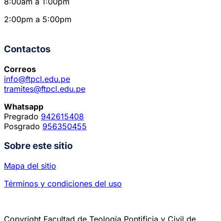
8:00am a 1:00pm
2:00pm a 5:00pm
Contactos
Correos
info@ftpcl.edu.pe
tramites@ftpcl.edu.pe
Whatsapp
Pregrado
942615408
Posgrado
956350455
Sobre este sitio
Mapa del sitio
Términos y condiciones del uso
Copyright Facultad de Teología Pontificia y Civil de