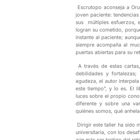
Escrutopo aconseja a Orug
joven paciente: tendencias
sus múltiples esfuerzos, e
logran su cometido, porqu
instante al paciente; aunqu
siempre acompaña al much
puertas abiertas para su re
A través de estas cartas
debilidades y fortalezas
agudeza, el autor interpela
este tiempo”, y lo es. El
luces sobre el propio cono
diferente y sobre una va
quiénes somos, qué anhelam
Dirigir este taller ha sido
universitaria, con los desa
aún más ser testigo del ret