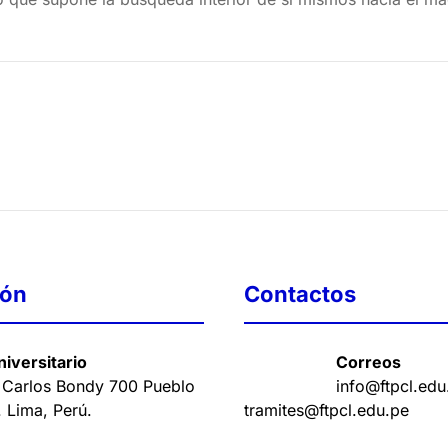
ión
Contactos
iversitario
Correos
 Carlos Bondy 700 Pueblo
info@ftpcl.edu
. Lima, Perú
.
tramites@ftpcl.edu.pe