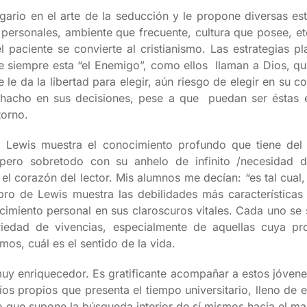
ario en el arte de la seducción y le propone diversas est
 personales, ambiente que frecuente, cultura que posee, e
l paciente se convierte al cristianismo. Las estrategias 
e siempre esta “el Enemigo”, como ellos llaman a Dios, qu
e le da la libertad para elegir, aún riesgo de elegir en su c
acho en sus decisiones, pese a que puedan ser éstas e
torno.
, Lewis muestra el conocimiento profundo que tiene de
; pero sobretodo con su anhelo de infinito /necesidad d
 el corazón del lector. Mis alumnos me decían: “es tal cua
 libro de Lewis muestra las debilidades más característic
cimiento personal en sus claroscuros vitales. Cada uno se
riedad de vivencias, especialmente de aquellas cuya pr
os, cuál es el sentido de la vida.
 muy enriquecedor. Es gratificante acompañar a estos jóvene
fíos propios que presenta el tiempo universitario, lleno de e
o que supone la búsqueda interior de sí mismos hacia el ma