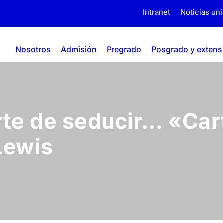
Intranet
Noticias uni
Nosotros
Admisión
Pregrado
Posgrado y extens
rte de seducir… «Cart
Lewis