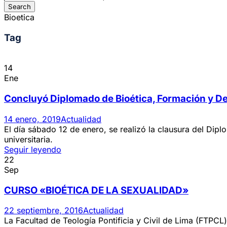
Bioetica
Tag
14
Ene
Concluyó Diplomado de Bioética, Formación y D
14 enero, 2019
Actualidad
El día sábado 12 de enero, se realizó la clausura del Dip
universitaria.
Seguir leyendo
22
Sep
CURSO «BIOÉTICA DE LA SEXUALIDAD»
22 septiembre, 2016
Actualidad
La Facultad de Teología Pontificia y Civil de Lima (FTPCL) 