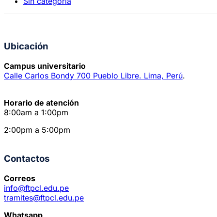
Sin categoría
Ubicación
Campus universitario
Calle Carlos Bondy 700 Pueblo Libre. Lima, Perú
.
Horario de atención
8:00am a 1:00pm
2:00pm a 5:00pm
Contactos
Correos
info@ftpcl.edu.pe
tramites@ftpcl.edu.pe
Whatsapp