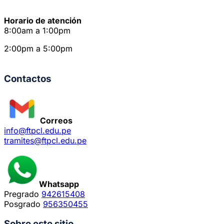
Horario de atención
8:00am a 1:00pm
2:00pm a 5:00pm
Contactos
Correos
info@ftpcl.edu.pe
tramites@ftpcl.edu.pe
Whatsapp
Pregrado
942615408
Posgrado
956350455
Sobre este sitio