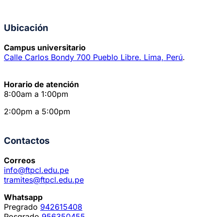
Ubicación
Campus universitario
Calle Carlos Bondy 700 Pueblo Libre. Lima, Perú
.
Horario de atención
8:00am a 1:00pm
2:00pm a 5:00pm
Contactos
Correos
info@ftpcl.edu.pe
tramites@ftpcl.edu.pe
Whatsapp
Pregrado
942615408
Posgrado
956350455