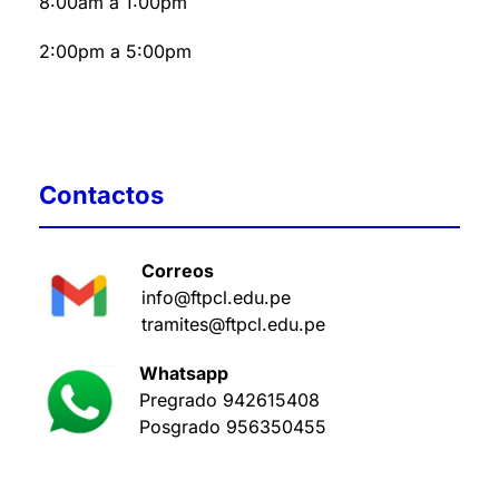
8:00am a 1:00pm
2:00pm a 5:00pm
Contactos
Correos
info@ftpcl.edu.pe
tramites@ftpcl.edu.pe
Whatsapp
Pregrado
942615408
Posgrado
956350455