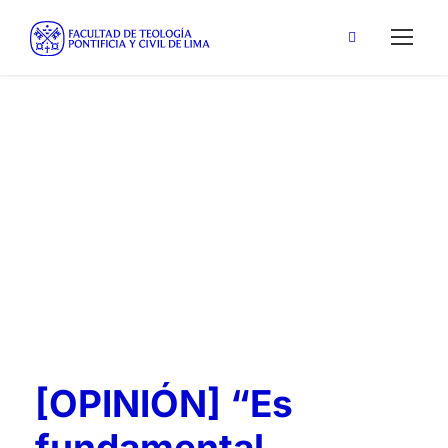
IFA
Tag
[OPINIÓN] “Es
fundamental