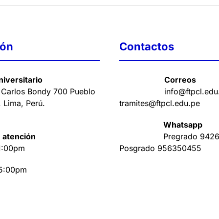
ión
Contactos
iversitario
Correos
 Carlos Bondy 700 Pueblo
info@ftpcl.edu
. Lima, Perú
.
tramites@ftpcl.edu.pe
Whatsapp
 atención
Pregrado
9426
1:00pm
Posgrado
956350455
 5:00pm